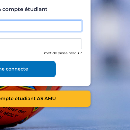
un compte étudiant
mot de passe perdu ?
me connecte
ompte étudiant AS AMU