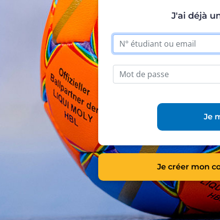
J'ai déjà 
Je 
Je créer mon c